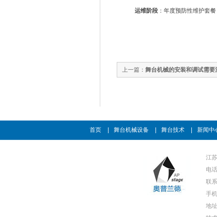
运维阶段
：年度预防性维护套餐
上一篇：
舞台机械的安装和调试需要
首页
|
舞台机械设备
|
舞台技术
|
新闻中
江苏
电话
联
手机
地址