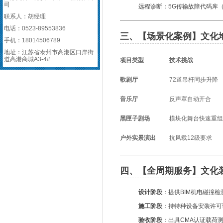
司
远程诊断：5G传输故障代码库
联系人：
胡经理
电话：
0523-89553836
三、【场景化案例】文化
手机：
18014506789
地址：
江苏省泰州市高港区口岸街
道高港商城A3-4#
项目类型
技术挑战
歌剧厅
72道吊杆同步升降
音乐厅
反声罩自动开合
黑匣子剧场
模块化舞台快速重
户外实景演出
抗风载12级要求
四、【全周期服务】文化
设计阶段
：提供BIM机电碰撞
施工阶段
：持特种设备安装许可
验收阶段
：出具CMA认证载荷测试