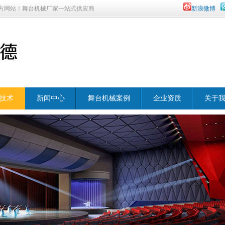
方网站！舞台机械厂家一站式供应商
新浪微博
技术
新闻中心
舞台机械案例
企业资质
关于