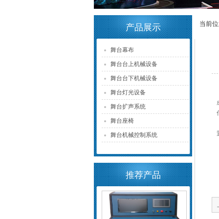
当前位
产品展示
舞台幕布
舞台台上机械设备
舞台台下机械设备
舞台灯光设备
舞台扩声系统
舞台座椅
舞台机械控制系统
推荐产品