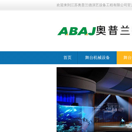
欢迎来到江苏奥普兰德演艺设备工程有限公司官
首页
舞台机械设备
舞台