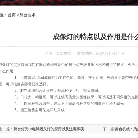
置：
首页
>
舞台技术
成像灯的特点以及作用是什
作者：奥普兰德
发表时间：2023/3/21 14:14:54
成像灯的定义前面我们在舞台机械设备中的舞台灯光设备里面已经进行了描述，今天
什么作用：
1、目前都采用led成像灯为主在色彩、亮度、投射距离、光通量上都带来了极
置，可以根据实际需要来选择。
2、材料采用铝合金压铸，外观轻便小巧、镜头坚固。
3、口径大，精度高、可以提供高质量的图像效果，可以满足不同角度的光照
4、可以多种镜片组合，造出不同光斑各种造型的图像并且还无晕光
5、能正确反射可见光和红外线
上一篇：
舞台灯光中电脑摇头灯的应用以及注意事项
下一篇:
舞台机械：为