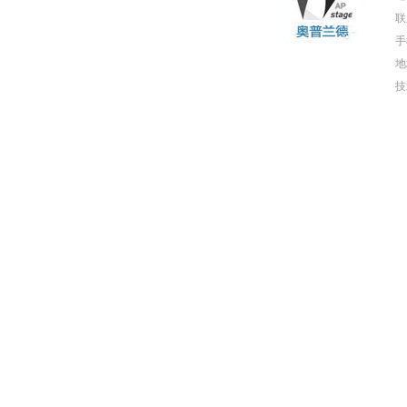
联
手
地
技