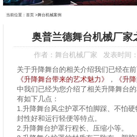
当前位置：
首页
>
舞台机械案例
奥普兰德舞台机械厂家
作者：舞台机械厂家
发表时间：201
关于升降舞台的相关介绍我们已经在前
《升降舞台带来的艺术魅力》
，
《升降
中我们已经为您介绍了相关升降舞台的
有如下几点：
1.升降舞台风尘护罩不怕脚踩、不怕
封性好和运行轻便等特点。
2.升降舞台护罩行程长、压缩小等。